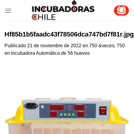
Skip
to
content
Hf85b1b5faadc43f78506dca747bd7f81r.jp
Publicado
21 de noviembre de 2022
en
750 &veces; 750
en
Incubadora Automática de 56 huevos