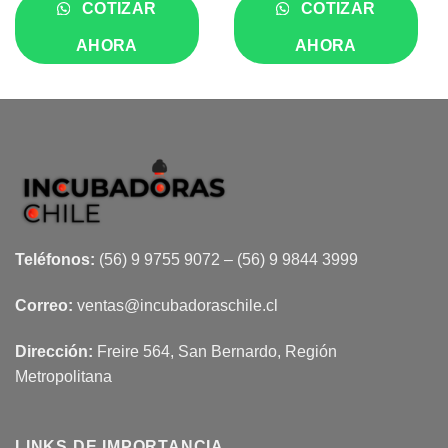
era:
es:
era:
es:
COTIZAR
COTIZAR
$1.690.
$990.
$990.
$350.
AHORA
AHORA
Teléfonos:
(56) 9 9755 9072 – (56) 9 9844 3999
Correo:
ventas@incubadoraschile.cl
Dirección:
Freire 564, San Bernardo, Región
Metropolitana
LINKS DE IMPORTANCIA