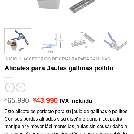
INICIO
/
ACCESORIOS DE CRIANZA PARA GALLINAS
Alicates para Jaulas gallinas pollito
El
El
65.990
43.990
$
$
IVA incluido
precio
precio
Este alicate es perfecto para su jaula de gallinas o pollitos.
original
actual
Con sus bordes afilados y su diseño ergonómico, podrá
era:
es:
manipular y mover fácilmente las jaulas sin causar daño a
$65.990.
$43.990.
sus aves. Además, su construcción de acero inoxidable lo