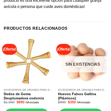
producto es una excelente opción para cualquier granja
avícola o persona que cuide aves domésticas!
PRODUCTOS RELACIONADOS
¡Oferta!
¡Oferta!
SIN EXISTENCIAS
ACCESORIOS DE CRIANZA PARA GALLINAS
ACCESORIOS DE CRIANZA PARA GALLINAS
Dedos de Goma
Huevos Falsos Gallina
Desplumadora codorniz
(Plásticos)
El
El
El
El
$
1.690
$
990
$
990
$
350
IVA incluido
IVA incluido
precio
precio
precio
precio
original
actual
original
actual