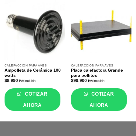
CALEFACCIÓN PARA AVES
CALEFACCIÓN PARA AVES
Ampolleta de Cerámica 100
Placa calefactora Grande
watts
para pollitos
$
8.990
$
99.900
IVA incluido
IVA incluido
COTIZAR
COTIZAR
AHORA
AHORA