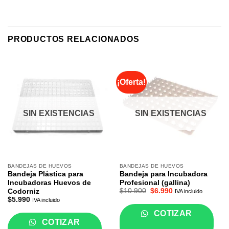
PRODUCTOS RELACIONADOS
¡Oferta!
SIN EXISTENCIAS
SIN EXISTENCIAS
BANDEJAS DE HUEVOS
BANDEJAS DE HUEVOS
Bandeja Plástica para
Bandeja para Incubadora
Incubadoras Huevos de
Profesional (gallina)
El
El
$
10.900
$
6.990
Codorniz
IVA incluido
precio
precio
$
5.990
IVA incluido
original
actual
era:
es:
COTIZAR
$10.900.
$6.990.
COTIZAR