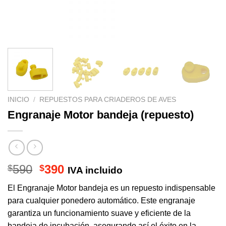
INICIO
/
REPUESTOS PARA CRIADEROS DE AVES
Engranaje Motor bandeja (repuesto)
El
El
590
390
$
$
IVA incluido
precio
precio
El Engranaje Motor bandeja es un repuesto indispensable
original
actual
para cualquier ponedero automático. Este engranaje
era:
es:
garantiza un funcionamiento suave y eficiente de la
$590.
$390.
bandeja de incubación, asegurando así el éxito en la