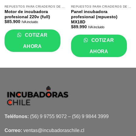
REPUESTOS PARA CRIADEROS DE AVES
REPUESTOS PARA CRIADEROS DE AVES
Motor de incubadora
Panel incubadora
profesional 220v (full)
profesional (repuesto)
$
85.900
MX18D
IVA incluido
$
89.990
IVA incluido
COTIZAR
COTIZAR
AHORA
AHORA
Teléfonos:
(56) 9 9755 9072 – (56) 9 9844 3999
Correo:
ventas@incubadoraschile.cl