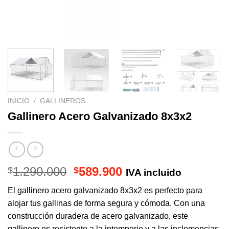
INICIO
/
GALLINEROS
Gallinero Acero Galvanizado 8x3x2
El
El
1.290.000
589.900
$
$
IVA incluido
precio
precio
El gallinero acero galvanizado 8x3x2 es perfecto para
original
actual
alojar tus gallinas de forma segura y cómoda. Con una
era:
es:
construcción duradera de acero galvanizado, este
$1.290.000.
$589.900.
gallinero es resistente a la intemperie y a las inclemencias