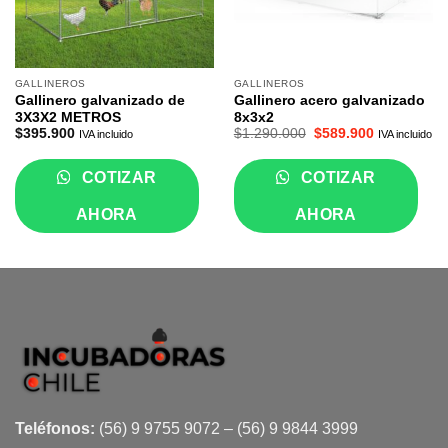
GALLINEROS
GALLINEROS
Gallinero galvanizado de
Gallinero acero galvanizado
3X3X2 METROS
8x3x2
El
El
$
395.900
$
1.290.000
$
589.900
IVA incluido
IVA incluido
precio
precio
original
actual
era:
es:
COTIZAR
COTIZAR
$1.290.000.
$589.900.
AHORA
AHORA
Teléfonos:
(56) 9 9755 9072 – (56) 9 9844 3999