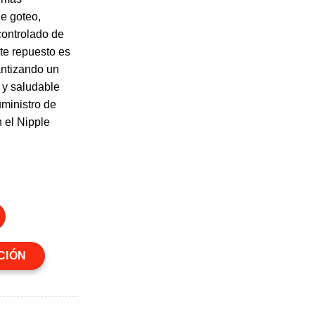
e goteo,
controlado de
te repuesto es
rantizando un
 y saludable
uministro de
 el Nipple
espuesto cantidad
CIÓN