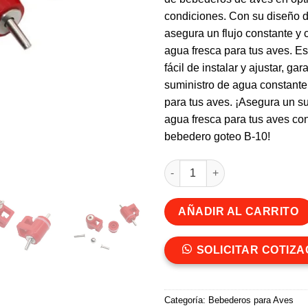
$1.480.
$890.
condiciones. Con su diseño d
asegura un flujo constante y 
agua fresca para tus aves. Es
fácil de instalar y ajustar, ga
suministro de agua constante
para tus aves. ¡Asegura un s
agua fresca para tus aves con
bebedero goteo B-10!
Nipple bebedero goteo B-10 r
AÑADIR AL CARRITO
SOLICITAR COTIZA
Categoría:
Bebederos para Aves