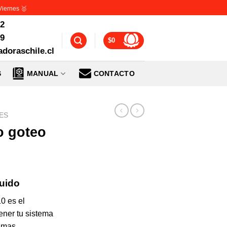
Viernes 🥇
72
99
$
0
doraschile.cl
S
MANUAL
CONTACTO
ES
o goteo
luido
0 es el
ener tu sistema
timas