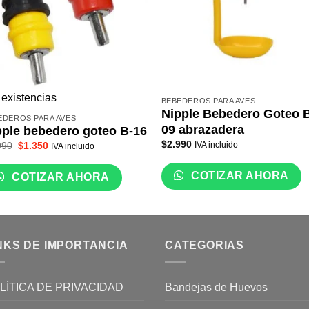
 existencias
BEBEDEROS PARA AVES
Nipple Bebedero Goteo 
EDEROS PARA AVES
09 abrazadera
pple bebedero goteo B-16
$
2.990
El
El
990
$
1.350
IVA incluido
IVA incluido
precio
precio
original
actual
era:
es:
COTIZAR AHORA
COTIZAR AHORA
$1.990.
$1.350.
NKS DE IMPORTANCIA
CATEGORIAS
LÍTICA DE PRIVACIDAD
Bandejas de Huevos