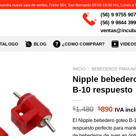
 nuestra nueva sala de ventas, Freire 564, San Bernardo 09:00-18:00 Hrs, Lunes a 
(56) 9 9755 90
(56) 9 9844 39
ventas@incuba
TALOGO
BLOG
¿COMO COMPRAR?
VIDEO
INICIO
/
BEBEDEROS PARA AV
Nipple bebeder
B-10 respuesto
El
El
1.480
890
$
$
IVA inc
precio
precio
El Nipple bebedero goteo B-1
original
actual
respuesto perfecto para mant
era:
es:
de bebederos de aves en óp