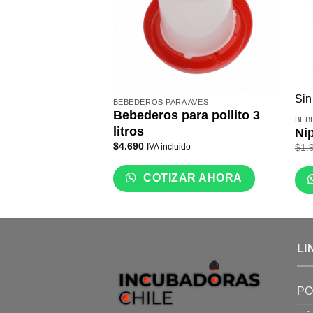
Sin
BEBEDEROS PARA AVES
Bebederos para pollito 3
BEB
litros
Ni
$
4.690
$
1.
IVA incluido
COTIZAR AHORA
LI
PO