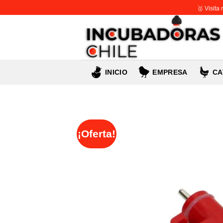
Skip
🥇 Visita
to
content
INICIO
EMPRESA
CA
¡Oferta!