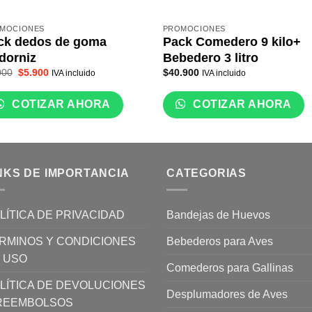
MOCIONES
PROMOCIONES
ck dedos de goma
Pack Comedero 9 kilo+
dorniz
Bebedero 3 litro
El
El
000
$
5.900
$
40.900
IVA incluido
IVA incluido
precio
precio
original
actual
era:
es:
COTIZAR AHORA
COTIZAR AHORA
$8.000.
$5.900.
NKS DE IMPORTANCIA
CATEGORIAS
LÍTICA DE PRIVACIDAD
Bandejas de Huevos
RMINOS Y CONDICIONES
Bebederos para Aves
 USO
Comederos para Gallinas
LÍTICA DE DEVOLUCIONES
Desplumadores de Aves
REEMBOLSOS