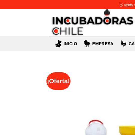
Skip
🥇 Visita
to
content
INICIO
EMPRESA
CA
¡Oferta!