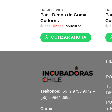
PROMOCIONES
PRO
Pack Dedos de Goma
Pa
Codorniz
Co
El
El
$
8.000
$
5.900
$
8.
IVA incluido
precio
precio
original
actual
era:
es:
COTIZAR AHORA
$8.000.
$5.900.
LI
PO
TÉ
Teléfonos:
(56) 9 9755 9072 –
DE
(56) 9 9844 3999
PO
Y 
Correo: