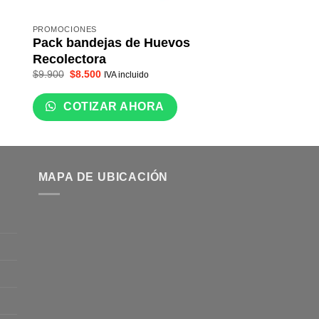
PROMOCIONES
PROMOCIONES
Pack bandejas de Huevos
Pack Bebedero p
Recolectora
Comedero pollit
El
El
$
9.900
$
8.500
$
22.500
IVA incluido
IVA incluido
precio
precio
original
actual
era:
es:
COTIZAR AHORA
COTIZAR A
$9.900.
$8.500.
MAPA DE UBICACIÓN