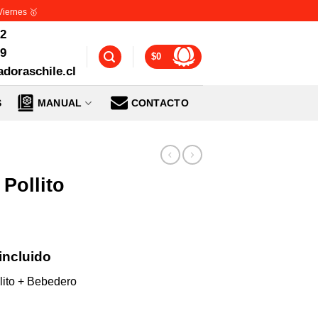
Viernes 🥇
72
99
$
0
doraschile.cl
S
MANUAL
CONTACTO
Pollito
incluido
cio
lito + Bebedero
ual