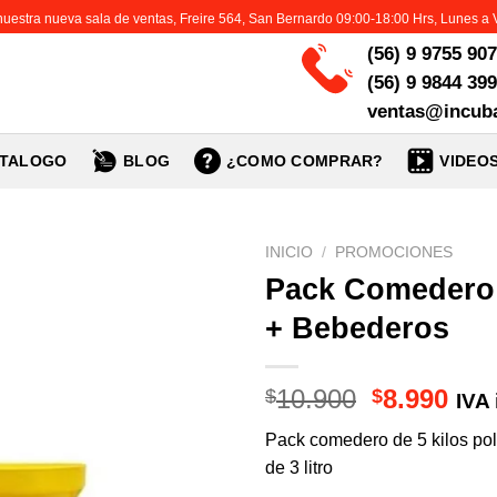
 nuestra nueva sala de ventas, Freire 564, San Bernardo 09:00-18:00 Hrs, Lunes a 
(56) 9 9755 90
(56) 9 9844 39
ventas@incuba
TALOGO
BLOG
¿COMO COMPRAR?
VIDEO
INICIO
/
PROMOCIONES
Pack Comedero 
+ Bebederos
El
El
10.900
8.990
$
$
IVA 
precio
pre
Pack comedero de 5 kilos pol
original
act
de 3 litro
era:
es: