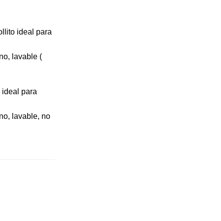
990.
llito ideal para
no, lavable (
o ideal para
ano, lavable, no