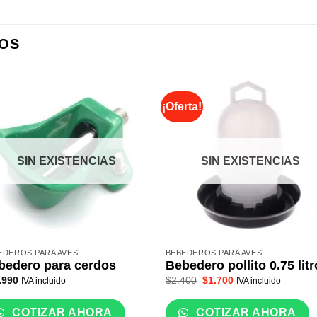
OS
¡Oferta!
SIN EXISTENCIAS
SIN EXISTENCIAS
EDEROS PARA AVES
BEBEDEROS PARA AVES
bedero para cerdos
Bebedero pollito 0.75 lit
El
El
.990
$
2.400
$
1.700
IVA incluido
IVA incluido
precio
precio
original
actual
era:
es:
COTIZAR AHORA
COTIZAR AHORA