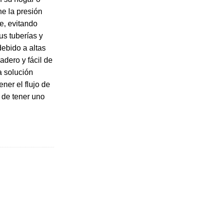
ne la presión
e, evitando
us tuberías y
ebido a altas
dero y fácil de
a solución
ener el flujo de
 de tener uno