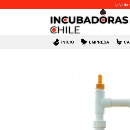
Skip
🥇 Visita
to
content
INICIO
EMPRESA
CA