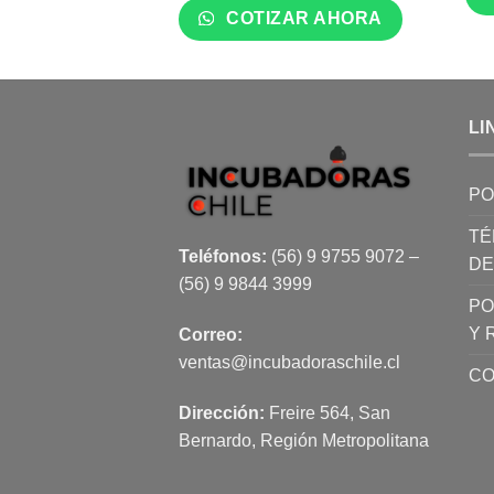
COTIZAR AHORA
LI
PO
TÉ
Teléfonos:
(56) 9 9755 9072 –
DE
(56) 9 9844 3999
PO
Y 
Correo:
ventas@incubadoraschile.cl
CO
Dirección:
Freire 564, San
Bernardo, Región Metropolitana