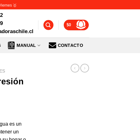
Viernes 🥇
72
99
$
0
doraschile.cl
S
MANUAL
CONTACTO
ES
resión
agua es un
ntener un
n su hogar o