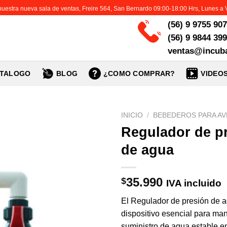
 nuestra nueva sala de ventas, Freire 564, San Bernardo 09:00-18:00 Hrs, Lunes a 
(56) 9 9755 90
(56) 9 9844 39
ventas@incuba
TALOGO
BLOG
¿COMO COMPRAR?
VIDEO
INICIO
/
BEBEDEROS PARA AV
Regulador de p
de agua
35.990
$
IVA incluido
El Regulador de presión de 
dispositivo esencial para ma
suministro de agua estable e