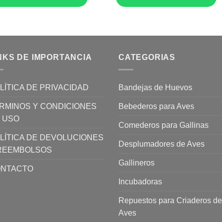
$2.400.
$1.700.
NKS DE IMPORTANCIA
CATEGORIAS
LÍTICA DE PRIVACIDAD
Bandejas de Huevos
RMINOS Y CONDICIONES
Bebederos para Aves
 USO
Comederos para Gallinas
LÍTICA DE DEVOLUCIONES
Desplumadores de Aves
REEMBOLSOS
Gallineros
NTACTO
Incubadoras
Repuestos para Criaderos de
Aves