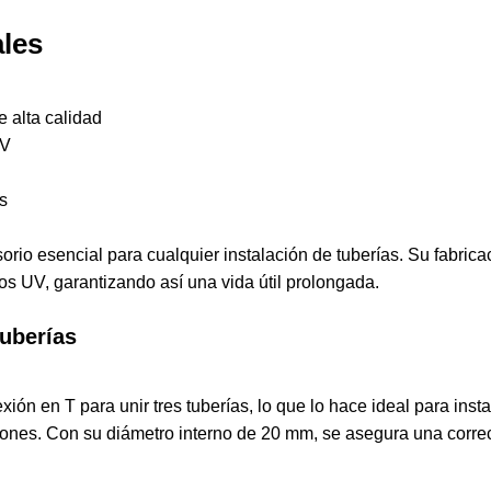
ales
e alta calidad
UV
s
io esencial para cualquier instalación de tuberías. Su fabricac
yos UV, garantizando así una vida útil prolongada.
tuberías
ón en T para unir tres tuberías, lo que lo hace ideal para inst
cciones. Con su diámetro interno de 20 mm, se asegura una correc