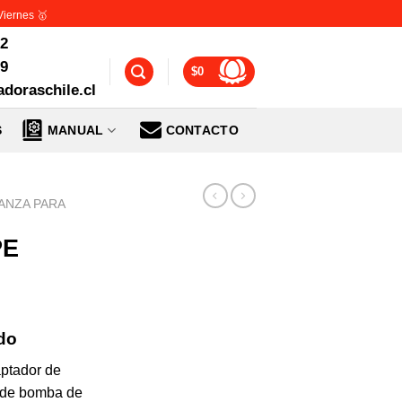
Viernes 🥇
72
99
$
0
doraschile.cl
S
MANUAL
CONTACTO
ANZA PARA
PE
ido
ptador de
 de bomba de