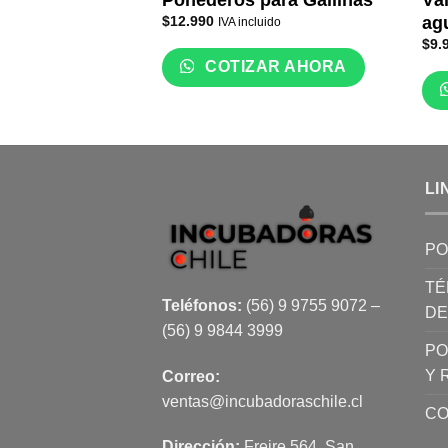
Ponederos para Gallinas
Vál
$
12.990
ag
IVA incluido
$
9.
COTIZAR AHORA
LI
PO
TÉ
Teléfonos:
(56) 9 9755 9072 –
DE
(56) 9 9844 3999
PO
Y 
Correo:
ventas@incubadoraschile.cl
CO
Dirección:
Freire 564, San