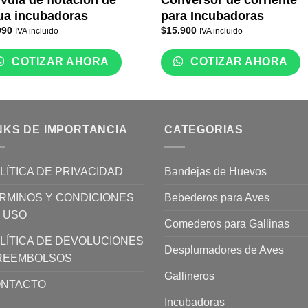
vula de flotación de
Conversor de corriente
ua incubadoras
para Incubadoras
990
$
15.900
IVA incluido
IVA incluido
COTIZAR AHORA
COTIZAR AHORA
NKS DE IMPORTANCIA
CATEGORIAS
LÍTICA DE PRIVACIDAD
Bandejas de Huevos
RMINOS Y CONDICIONES
Bebederos para Aves
 USO
Comederos para Gallinas
LÍTICA DE DEVOLUCIONES
Desplumadores de Aves
REEMBOLSOS
Gallineros
NTACTO
Incubadoras