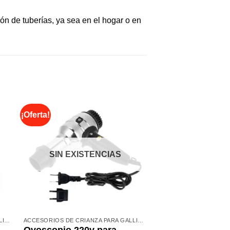
ión de tuberías, ya sea en el hogar o en
¡Oferta!
¡Oferta!
SIN EXISTENCIAS
SIN EXIST
ACCESORIOS DE CRIANZA PARA GALLINAS
ACCESORIOS DE CRIANZA PARA GALLINAS