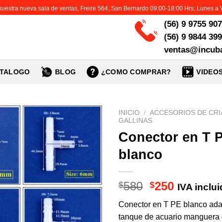
 nuestra nueva sala de ventas, Freire 564, San Bernardo 09:00-18:00 Hrs, Lunes a 
(56) 9 9755 90
(56) 9 9844 39
ventas@incuba
TALOGO
BLOG
¿COMO COMPRAR?
VIDEO
INICIO
/
ACCESORIOS DE CRI
GALLINAS
Conector en T 
blanco
El
El
580
250
$
$
IVA inclu
precio
precio
Conector en T PE blanco ada
original
actual
tanque de acuario manguera
era:
es: