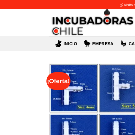
Skip
🥇 Visita
to
content
INICIO
EMPRESA
CA
¡Oferta!