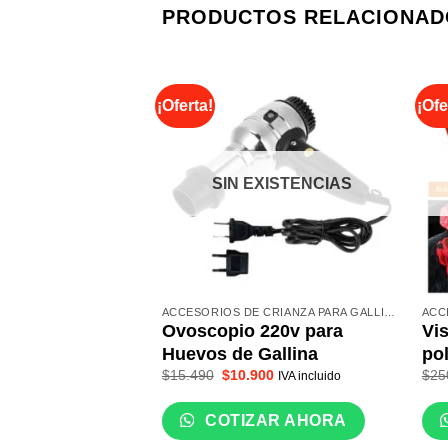
PRODUCTOS RELACIONAD
¡Oferta!
¡Ofe
SIN EXISTENCIAS
ACCESORIOS DE CRIANZA PARA GALLINAS
Ovoscopio 220v para
Vis
Huevos de Gallina
po
El
El
$
15.490
$
10.900
$
25
IVA incluido
precio
precio
original
actual
era:
es:
COTIZAR AHORA
$15.490.
$10.900.