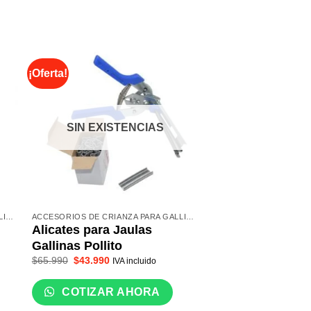
¡Oferta!
SIN EXISTENCIAS
ACCESORIOS DE CRIANZA PARA GALLINAS
ACCESORIOS DE CRIANZA PARA GALLINAS
Alicates para Jaulas
Poruña Plástica
$
3.990
Gallinas Pollito
IVA incluido
El
El
$
65.990
$
43.990
IVA incluido
precio
precio
COTIZAR A
original
actual
era:
es:
COTIZAR AHORA
$65.990.
$43.990.