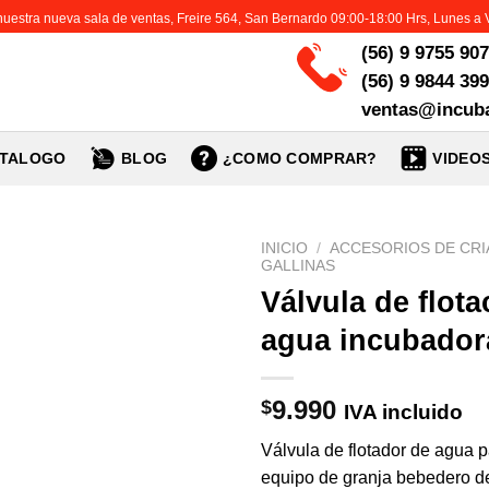
 nuestra nueva sala de ventas, Freire 564, San Bernardo 09:00-18:00 Hrs, Lunes a 
(56) 9 9755 90
(56) 9 9844 39
ventas@incuba
TALOGO
BLOG
¿COMO COMPRAR?
VIDEO
INICIO
/
ACCESORIOS DE CRI
GALLINAS
Válvula de flota
agua incubador
9.990
$
IVA incluido
Válvula de flotador de agua 
equipo de granja bebedero d