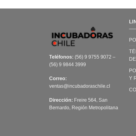
LI
PO
TÉ
Teléfonos:
(56) 9 9755 9072 –
DE
(56) 9 9844 3999
PO
Y 
Correo:
ventas@incubadoraschile.cl
CO
Dirección:
Freire 564, San
Bernardo, Región Metropolitana