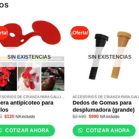
OS
rta!
¡Oferta!
SIN EXISTENCIAS
SIN EXISTENCIAS
ACCESORIOS DE CRIANZA PARA GALLINAS
era antipicoteo para
Dedos de Gomas para
llos
desplumadora (grande)
El
El
El
El
0
$
120
$
2.590
$
990
IVA incluido
IVA incluido
precio
precio
precio
precio
original
actual
original
actual
era:
es:
era:
es:
COTIZAR AHORA
COTIZAR AHORA
$250.
$120.
$2.590.
$990.