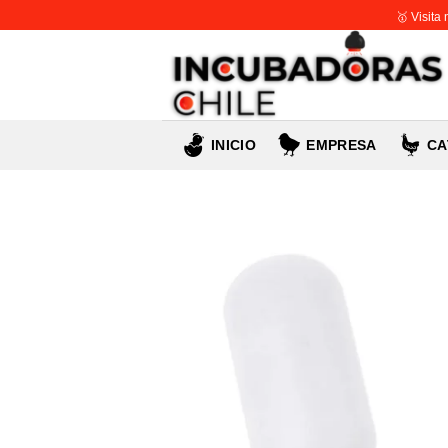
Skip
🥇 Visita
to
content
INICIO
EMPRESA
CA