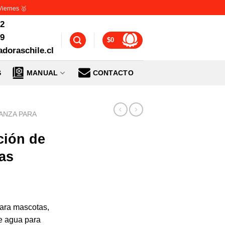
Viernes 🥇
72
99
$
0
doraschile.cl
S
MANUAL
CONTACTO
ANZA PARA
ción de
as
para mascotas,
e agua para