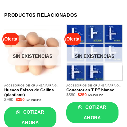
PRODUCTOS RELACIONADOS
¡Oferta!
¡Oferta!
SIN EXISTENCIAS
SIN EXISTENCIAS
ACCESORIOS DE CRIANZA PARA GALLINAS
ACCESORIOS DE CRIANZA PARA GALLINAS
Huevos Falsos de Gallina
Conector en T PE blanco
El
El
$
580
$
250
(plasticos)
IVA incluido
precio
precio
El
El
$
990
$
350
IVA incluido
original
actual
precio
precio
era:
es:
original
actual
COTIZAR
$580.
$250.
era:
es:
COTIZAR
$990.
$350.
AHORA
AHORA