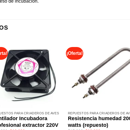
eso de incubación.
OS
rta!
¡Oferta!
UESTOS PARA CRIADEROS DE AVES
REPUESTOS PARA CRIADEROS DE A
ntilador Incubadora
Resistencia humedad 20
fesional extractor 220V
watts (repuesto)