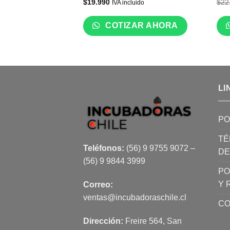
$
19.990
$
22
IVA incluido
COTIZAR AHORA
LI
PO
TÉ
Teléfonos:
(56) 9 9755 9072 –
DE
(56) 9 9844 3999
PO
Y 
Correo:
ventas@incubadoraschile.cl
CO
Dirección:
Freire 564, San