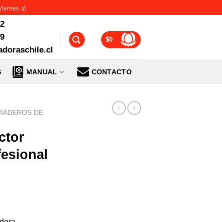
Viernes 🥇
72
99
$
0
doraschile.cl
S
MANUAL
CONTACTO
RIADEROS DE
ctor
esional
adora