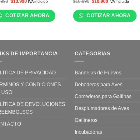
El
El
El
El
.990
$
13.990
$
15.990
$
10.900
IVA incluido
IVA incluido
precio
precio
precio
precio
original
actual
original
actual
era:
es:
era:
es:
COTIZAR AHORA
COTIZAR AHORA
$22.990.
$13.990.
$15.990.
$10.900.
NKS DE IMPORTANCIA
CATEGORIAS
LÍTICA DE PRIVACIDAD
Bandejas de Huevos
RMINOS Y CONDICIONES
Bebederos para Aves
 USO
Comederos para Gallinas
LÍTICA DE DEVOLUCIONES
Desplumadores de Aves
REEMBOLSOS
Gallineros
NTACTO
Incubadoras