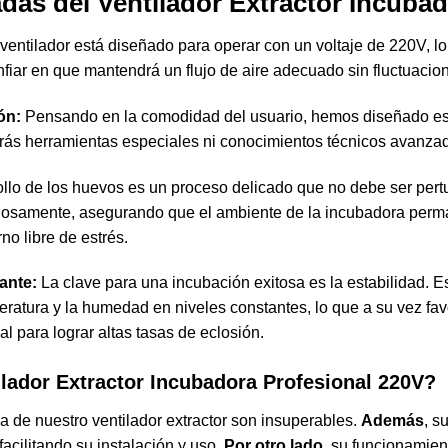
adas del Ventilador Extractor
Incuba
ventilador está diseñado para operar con un voltaje de 220V, lo
iar en que mantendrá un flujo de aire adecuado sin fluctuacio
ón:
Pensando en la comodidad del usuario, hemos diseñado est
sitarás herramientas especiales ni conocimientos técnicos avanza
llo de los huevos es un proceso delicado que no debe ser pert
nciosamente, asegurando que el ambiente de la incubadora perma
no libre de estrés.
ante:
La clave para una incubación exitosa es la estabilidad. Es
atura y la humedad en niveles constantes, lo que a su vez favo
al para lograr altas tasas de eclosión.
ilador Extractor Incubadora Profesional 220V?
ncia de nuestro ventilador extractor son insuperables.
Además
, s
acilitando su instalación y uso.
Por otro lado
, su funcionamien