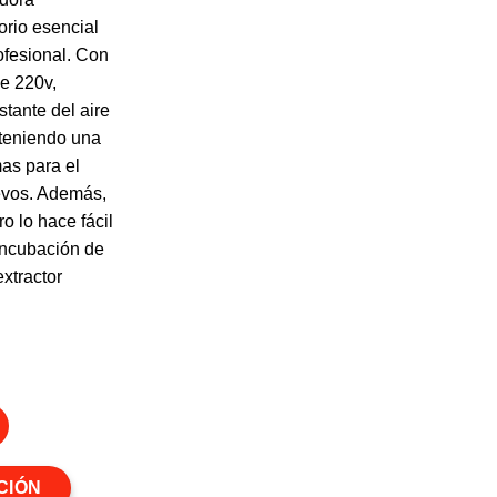
orio esencial
ofesional. Con
de 220v,
stante del aire
nteniendo una
as para el
uevos. Además,
o lo hace fácil
 incubación de
extractor
a profesional 220v cantidad
CIÓN