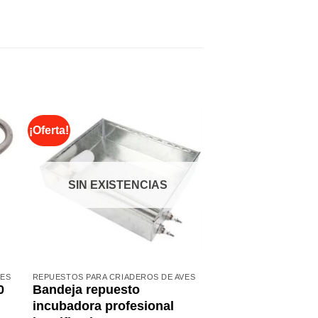
¡Oferta!
¡Oferta!
SIN EXISTENCIAS
VES
REPUESTOS PARA CRIADEROS DE AVES
REPUESTOS PARA CRIA
0
Bandeja repuesto
Resistencia tem
incubadora profesional
200 watts (repue