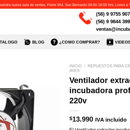
 nuestra nueva sala de ventas, Freire 564, San Bernardo 09:00-18:00 Hrs, Lunes a 
(56) 9 9755 90
(56) 9 9844 39
ventas@incuba
TALOGO
BLOG
¿COMO COMPRAR?
VIDEO
INICIO
/
REPUESTOS PARA C
AVES
Ventilador extra
incubadora prof
220v
13.990
$
IVA incluido
El Ventilador extractor incub