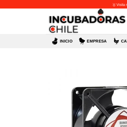
Skip
🥇 Visita
to
content
INICIO
EMPRESA
CA